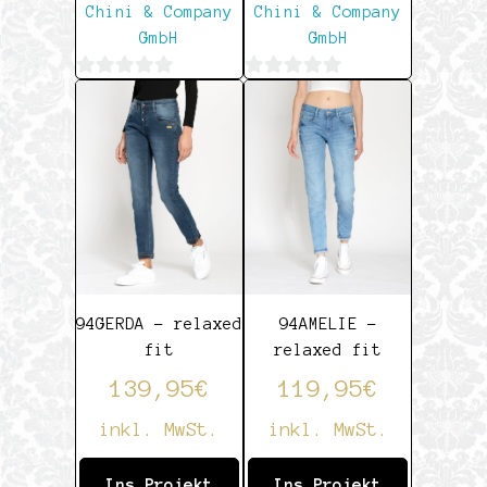
Chini & Company
Chini & Company
GmbH
GmbH
0
0
von
von
5
5
94GERDA – relaxed
94AMELIE –
fit
relaxed fit
139,95
€
119,95
€
inkl. MwSt.
inkl. MwSt.
Ins Projekt
Ins Projekt