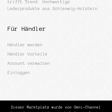
trifft Trend: Hochwertige
Lederprodukte aus Schleswig-Holstein
Für Händler
Händler werden
Händler Vorteile
Account verwalten
Einloggen
Dieser Marktplatz wurde von Omni-Channel