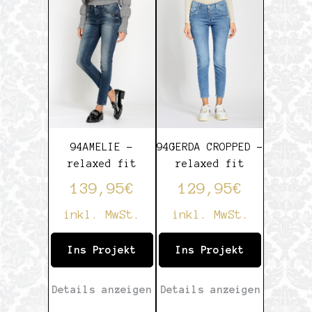
von
5
5
94AMELIE –
94GERDA CROPPED –
relaxed fit
relaxed fit
139,95
€
129,95
€
inkl. MwSt.
inkl. MwSt.
Ins Projekt
Ins Projekt
Details anzeigen
Details anzeigen