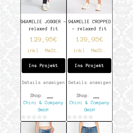
94AMELIE JOGGER –
94AMELIE CROPPED
relaxed fit
– relaxed fit
129,95
€
139,95
€
inkl. MwSt.
inkl. MwSt.
Ins Projekt
Ins Projekt
Details anzeigen
Details anzeigen
Shop:
Shop:
Chini & Company
Chini & Company
GmbH
GmbH
0
0
von
von