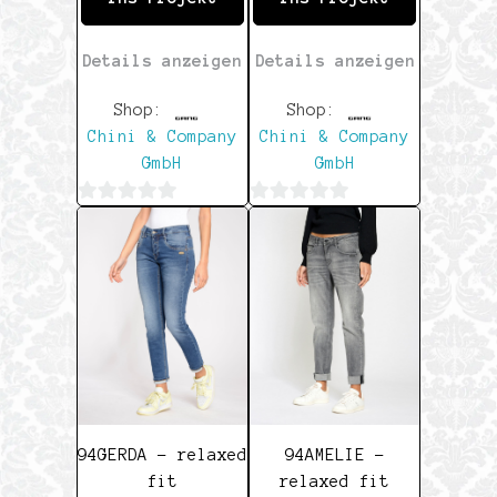
Details anzeigen
Details anzeigen
Shop:
Shop:
Chini & Company
Chini & Company
GmbH
GmbH
0
0
von
von
5
5
94GERDA – relaxed
94AMELIE –
fit
relaxed fit