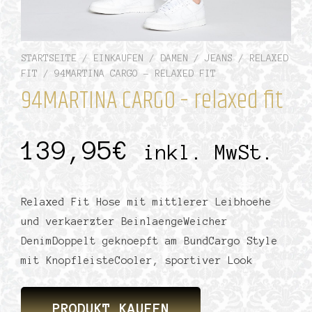
STARTSEITE
/
EINKAUFEN
/
DAMEN
/
JEANS
/
RELAXED
FIT
/ 94MARTINA CARGO – RELAXED FIT
94MARTINA CARGO – relaxed fit
139,95
€
inkl. MwSt.
Relaxed Fit Hose mit mittlerer Leibhoehe
und verkaerzter BeinlaengeWeicher
DenimDoppelt geknoepft am BundCargo Style
mit KnopfleisteCooler, sportiver Look
PRODUKT KAUFEN