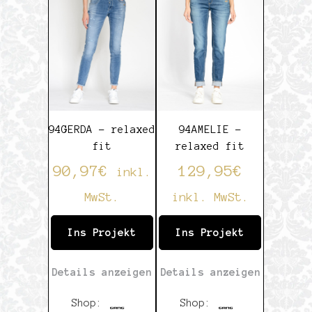
5
5
94GERDA – relaxed
94AMELIE –
fit
relaxed fit
90,97
€
129,95
€
inkl.
MwSt.
inkl. MwSt.
Ins Projekt
Ins Projekt
Details anzeigen
Details anzeigen
Shop:
Shop: