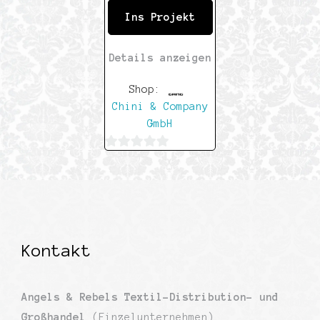
Ins Projekt
Details anzeigen
Shop:
Chini & Company
GmbH
0
von
5
Kontakt
Angels & Rebels Textil-Distribution- und
Großhandel
(Einzelunternehmen)