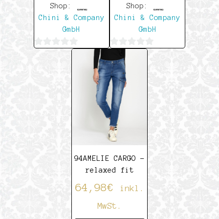
Shop:
Shop:
Chini & Company
Chini & Company
GmbH
GmbH
0
0
von
von
5
5
94AMELIE CARGO –
relaxed fit
64,98
€
inkl.
MwSt.