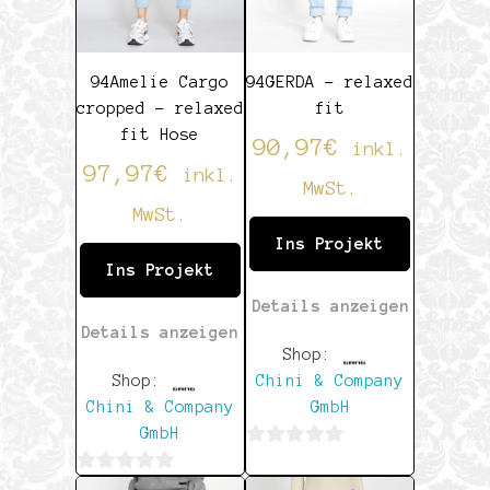
94Amelie Cargo
94GERDA – relaxed
cropped – relaxed
fit
fit Hose
90,97
€
inkl.
97,97
€
inkl.
MwSt.
MwSt.
Ins Projekt
Ins Projekt
Details anzeigen
Details anzeigen
Shop:
Shop:
Chini & Company
Chini & Company
GmbH
GmbH
0
0
von