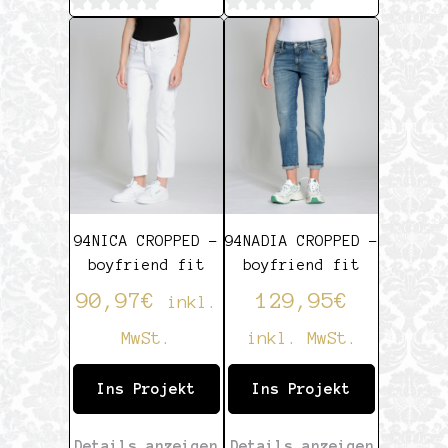
0
0
von
von
5
5
94NICA CROPPED –
94NADIA CROPPED –
boyfriend fit
boyfriend fit
90,97
€
129,95
€
inkl.
MwSt.
inkl. MwSt.
Ins Projekt
Ins Projekt
Details anzeigen
Details anzeigen