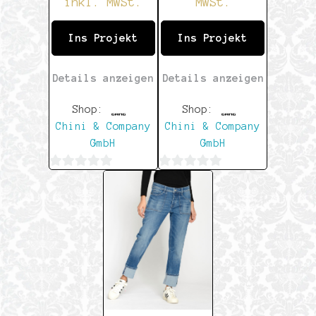
inkl. MwSt.
MwSt.
Ins Projekt
Ins Projekt
Details anzeigen
Details anzeigen
Shop:
Shop:
Chini & Company
Chini & Company
GmbH
GmbH
0
0
von
von
5
5