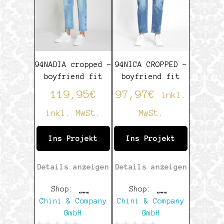
94NADIA cropped –
94NICA CROPPED –
boyfriend fit
boyfriend fit
119,95
€
97,97
€
inkl.
inkl. MwSt.
MwSt.
Ins Projekt
Ins Projekt
Details anzeigen
Details anzeigen
Shop:
Shop:
Chini & Company
Chini & Company
GmbH
GmbH