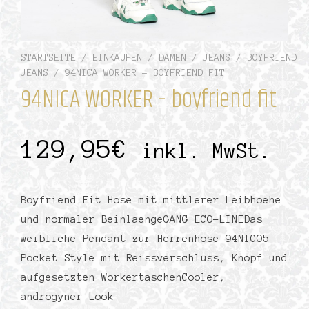
STARTSEITE
/
EINKAUFEN
/
DAMEN
/
JEANS
/
BOYFRIEND
JEANS
/ 94NICA WORKER – BOYFRIEND FIT
94NICA WORKER – boyfriend fit
129,95
€
inkl. MwSt.
Boyfriend Fit Hose mit mittlerer Leibhoehe
und normaler BeinlaengeGANG ECO-LINEDas
weibliche Pendant zur Herrenhose 94NICO5-
Pocket Style mit Reissverschluss, Knopf und
aufgesetzten WorkertaschenCooler,
androgyner Look