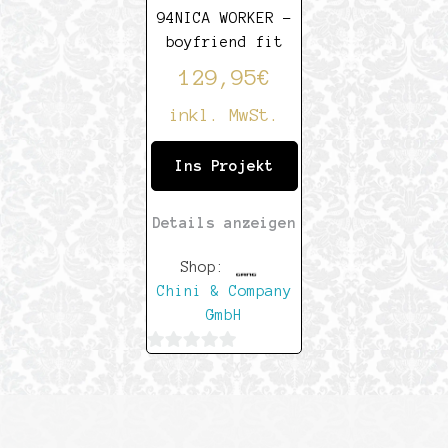
94NICA WORKER –
boyfriend fit
129,95
€
inkl. MwSt.
Ins Projekt
Details anzeigen
Shop:
Chini & Company
GmbH
0
von
5