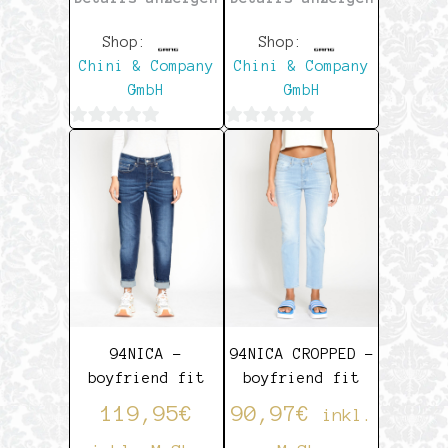
Shop:
Shop:
Chini & Company
Chini & Company
GmbH
GmbH
0
0
von
von
5
5
94NICA –
94NICA CROPPED –
boyfriend fit
boyfriend fit
119,95
€
90,97
€
inkl.