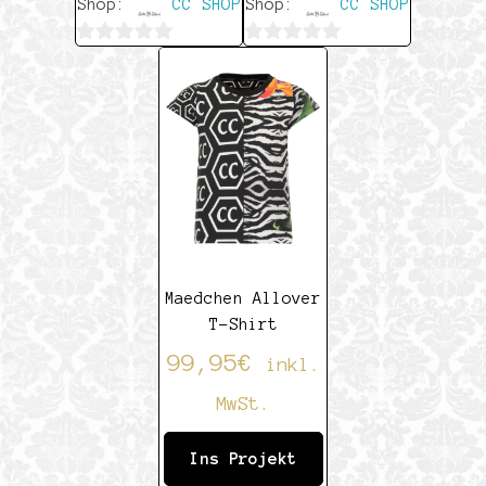
Shop:
CC SHOP
Shop:
CC SHOP
0
0
von
von
5
5
Maedchen Allover
T-Shirt
99,95
€
inkl.
MwSt.
Ins Projekt