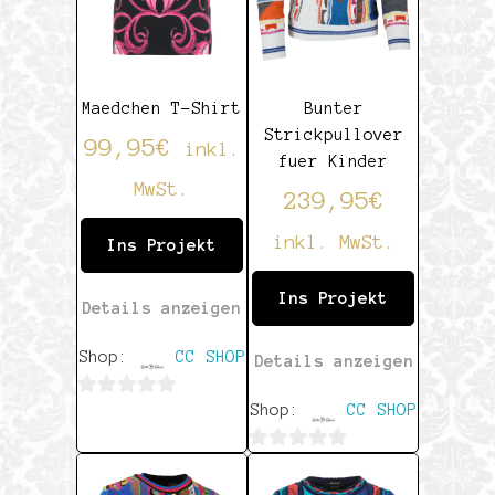
Maedchen T-Shirt
Bunter
Strickpullover
99,95
€
inkl.
fuer Kinder
MwSt.
239,95
€
inkl. MwSt.
Ins Projekt
Ins Projekt
Details anzeigen
Shop:
CC SHOP
Details anzeigen
0
Shop:
CC SHOP
von
0
5
von