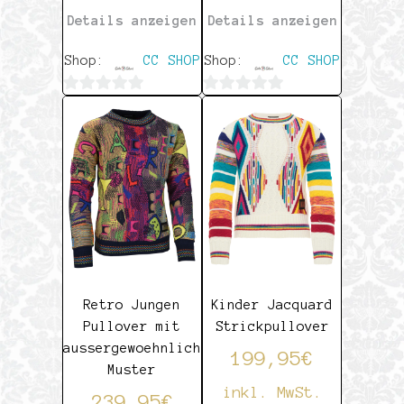
Details anzeigen
Details anzeigen
Shop:
CC SHOP
Shop:
CC SHOP
0
0
von
von
5
5
Retro Jungen
Kinder Jacquard
Pullover mit
Strickpullover
aussergewoehnlichem
199,95
€
Muster
inkl. MwSt.
239,95
€