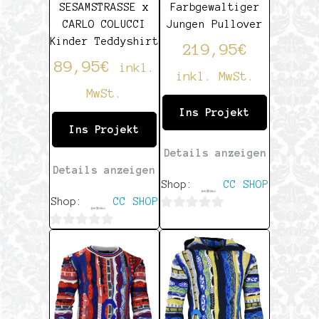
SESAMSTRASSE x
Farbgewaltiger
CARLO COLUCCI
Jungen Pullover
Kinder Teddyshirt
219,95
€
89,95
€
inkl.
inkl. MwSt.
MwSt.
Ins Projekt
Ins Projekt
Details anzeigen
Details anzeigen
Shop:
CC SHOP
Shop:
CC SHOP
0
0
von
von
5
5