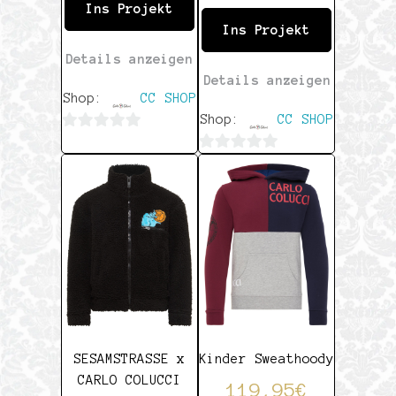
Ins Projekt
Ins Projekt
Details anzeigen
Details anzeigen
Shop:
CC SHOP
Shop:
CC SHOP
0
0
von
von
5
5
SESAMSTRASSE x
Kinder Sweathoody
CARLO COLUCCI
119,95
€