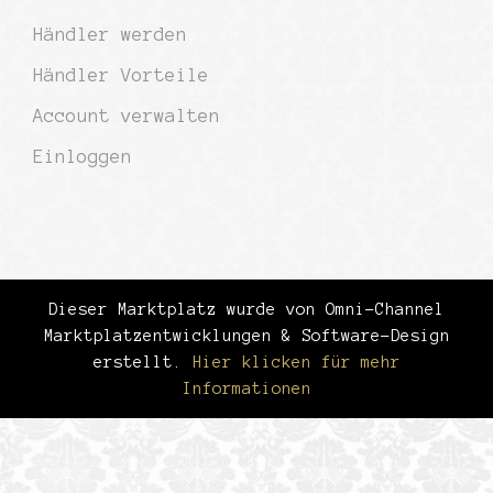
Händler werden
Händler Vorteile
Account verwalten
Einloggen
Dieser Marktplatz wurde von Omni-Channel
Marktplatzentwicklungen & Software-Design
erstellt.
Hier klicken für mehr
Informationen