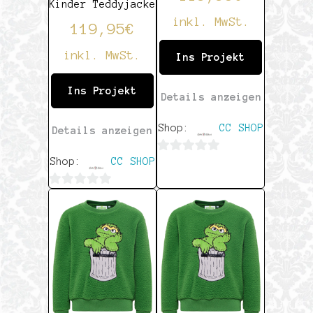
Kinder Teddyjacke
inkl. MwSt.
119,95
€
inkl. MwSt.
Ins Projekt
Ins Projekt
Details anzeigen
Shop:
CC SHOP
Details anzeigen
Shop:
CC SHOP
0
von
0
5
von
5