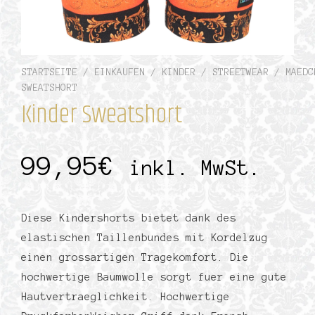
STARTSEITE
/
EINKAUFEN
/
KINDER
/
STREETWEAR
/
MAEDC
SWEATSHORT
Kinder Sweatshort
99,95
€
inkl. MwSt.
Diese Kindershorts bietet dank des
elastischen Taillenbundes mit Kordelzug
einen grossartigen Tragekomfort. Die
hochwertige Baumwolle sorgt fuer eine gute
Hautvertraeglichkeit. Hochwertige