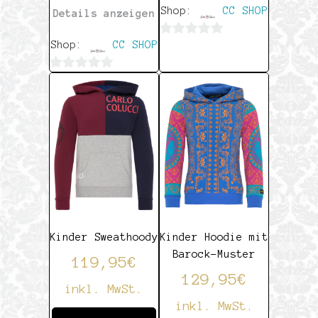
Shop:
CC SHOP
Details anzeigen
Shop:
CC SHOP
0
von
0
5
von
5
Kinder Sweathoody
Kinder Hoodie mit
Barock-Muster
119,95
€
129,95
€
inkl. MwSt.
inkl. MwSt.