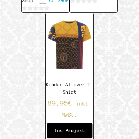
Shop:
CC SHOP
0
0
von
von
5
5
Kinder Allover T-
Shirt
89,95
€
inkl.
MwSt.
Ins Projekt