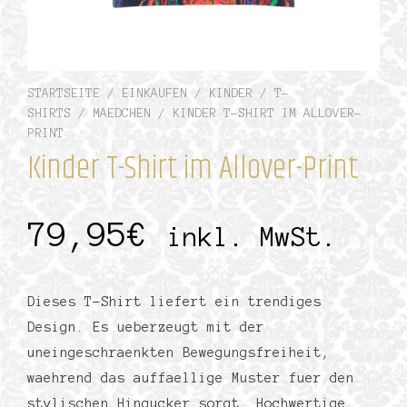
STARTSEITE
/
EINKAUFEN
/
KINDER
/
T-
SHIRTS
/
MAEDCHEN
/ KINDER T-SHIRT IM ALLOVER-
PRINT
Kinder T-Shirt im Allover-Print
79,95
€
inkl. MwSt.
Dieses T-Shirt liefert ein trendiges
Design. Es ueberzeugt mit der
uneingeschraenkten Bewegungsfreiheit,
waehrend das auffaellige Muster fuer den
stylischen Hingucker sorgt. Hochwertige