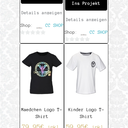
Ins Projekt
Details anzeigen
Details anzeigen
Shop:
CC SHOP
Shop:
CC SHOP
0
0
von
von
5
5
Maedchen Logo T-
Kinder Logo T-
Shirt
Shirt
79,95
€
59,95
€
inkl.
inkl.