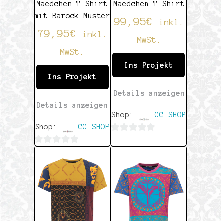
Maedchen T-Shirt
Maedchen T-Shirt
mit Barock-Muster
99,95
€
inkl.
79,95
€
inkl.
MwSt.
MwSt.
Ins Projekt
Ins Projekt
Details anzeigen
Details anzeigen
Shop:
CC SHOP
Shop:
CC SHOP
0
0
von
von
5
5