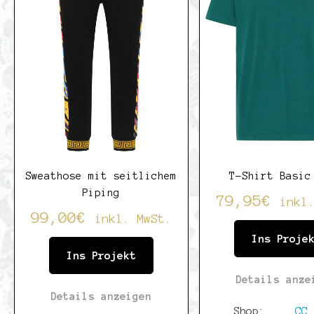
Sweathose mit seitlichem
T-Shirt Basic
Piping
79,95
€
inkl
99,00
€
inkl. MwSt.
Ins Proje
Ins Projekt
Details anze
Details anzeigen
Shop:
CC 