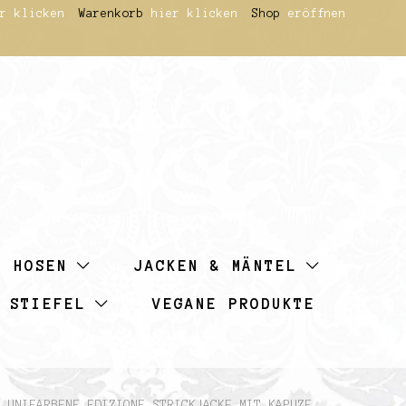
r klicken
Warenkorb
hier klicken
Shop
eröffnen
HOSEN
JACKEN & MÄNTEL
 STIEFEL
VEGANE PRODUKTE
UNIFARBENE EDIZIONE STRICKJACKE MIT KAPUZE