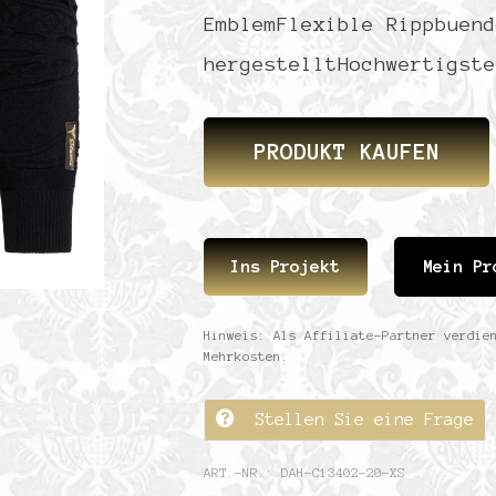
EmblemFlexible Rippbuend
hergestelltHochwertigste
PRODUKT KAUFEN
Ins Projekt
Mein Pr
Hinweis: Als Affiliate-Partner verdie
Mehrkosten.
Stellen Sie eine Frage
ART.-NR.:
DAH-C13402-20-XS