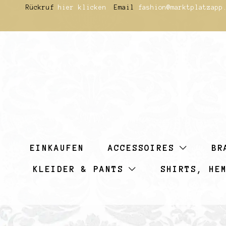
Zum
Rückruf
hier klicken
Email
fashion@marktplatzapp
Inhalt
springen
EINKAUFEN
ACCESSOIRES
BR
KLEIDER & PANTS
SHIRTS, HE