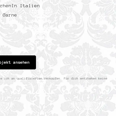
chenIn Italien
 Garne
ojekt ansehen
ne ich an qualifizierten Verkäufen. Für dich entstehen keine