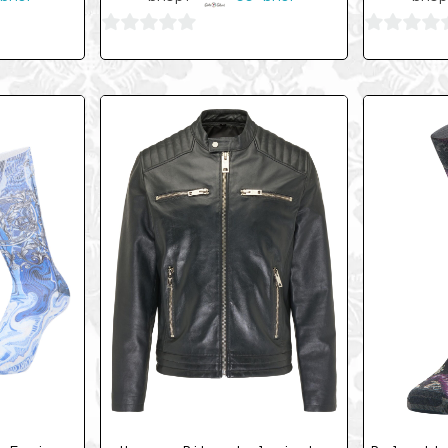
0
0
von
von
5
5