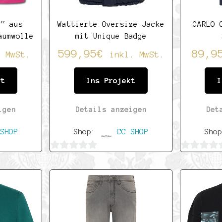
E“ aus
Wattierte Oversize Jacke
CARLO 
aumwolle
mit Unique Badge
599,95
€
89,9
. MwSt.
inkl. MwSt.
kt
Ins Projekt
I
igen
Details anzeigen
Det
SHOP
Shop:
CC SHOP
Sho
0
0
von
von
5
5