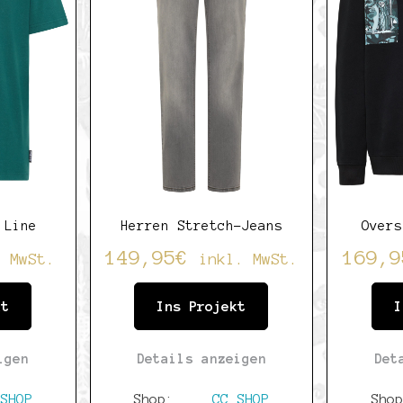
 Line
Herren Stretch-Jeans
Overs
149,95
€
169,9
. MwSt.
inkl. MwSt.
kt
Ins Projekt
I
igen
Details anzeigen
Det
SHOP
Shop:
CC SHOP
Sho