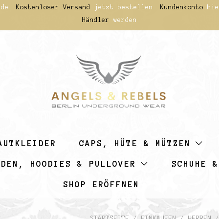
.de
Kostenloser Versand
jetzt bestellen
Kundenkonto
hie
Händler
werden
AUTKLEIDER
CAPS, HÜTE & MÜTZEN
MDEN, HOODIES & PULLOVER
SCHUHE &
SHOP ERÖFFNEN
STARTSEITE
/
EINKAUFEN
/
HERREN
/ 