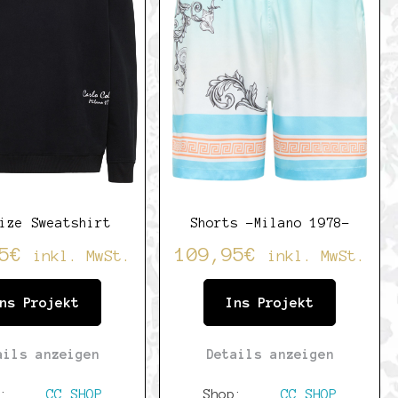
ize Sweatshirt
Shorts -Milano 1978-
5
€
109,95
€
inkl. MwSt.
inkl. MwSt.
ns Projekt
Ins Projekt
ails anzeigen
Details anzeigen
p:
CC SHOP
Shop:
CC SHOP