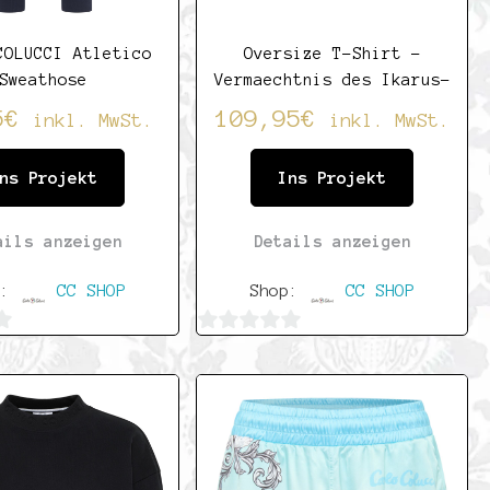
COLUCCI Atletico
Oversize T-Shirt -
Sweathose
Vermaechtnis des Ikarus-
5
€
109,95
€
inkl. MwSt.
inkl. MwSt.
ns Projekt
Ins Projekt
ails anzeigen
Details anzeigen
p:
CC SHOP
Shop:
CC SHOP
0
von
5