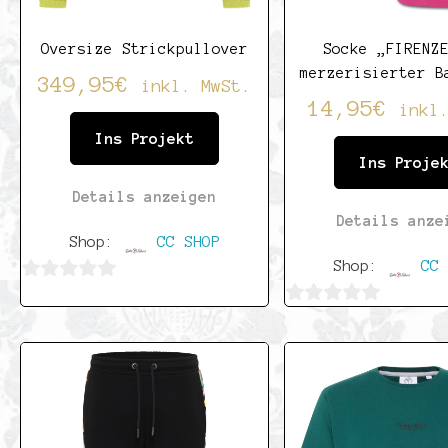
Oversize Strickpullover
Socke „FIRENZ
merzerisierter B
349,95
€
inkl. MwSt.
14,95
€
inkl
Ins Projekt
Ins Proje
Details anzeigen
Details anze
Shop:
CC SHOP
Shop:
CC 
0
0
von
von
5
5