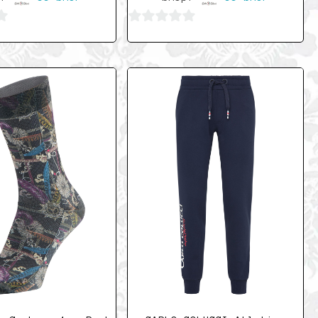
0
von
5