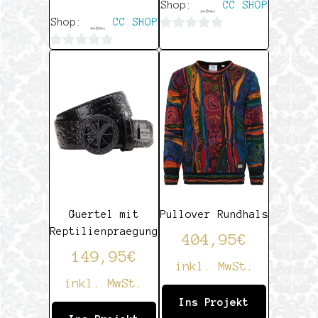
Shop:
CC SHOP
Shop:
CC SHOP
0
0
von
von
5
5
Guertel mit
Pullover Rundhals
Reptilienpraegung
404,95
€
149,95
€
inkl. MwSt.
inkl. MwSt.
Ins Projekt