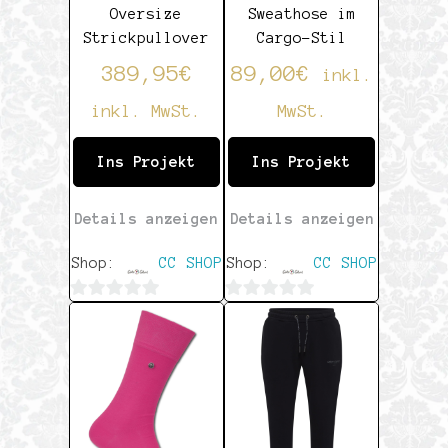
Oversize
Sweathose im
Strickpullover
Cargo-Stil
389,95
€
89,00
€
inkl.
inkl. MwSt.
MwSt.
Ins Projekt
Ins Projekt
Details anzeigen
Details anzeigen
Shop:
CC SHOP
Shop:
CC SHOP
0
0
von
von
5
5