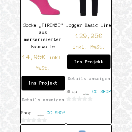
Socke „FIRENZE“
Jogger Basic Line
aus
129,95
€
merzerisierter
inkl. MwSt.
Baumwolle
14,95
€
inkl.
Ins Projekt
MwSt.
Details anzeigen
Ins Projekt
Shop:
CC SHOP
Details anzeigen
0
Shop:
CC SHOP
von
5
0