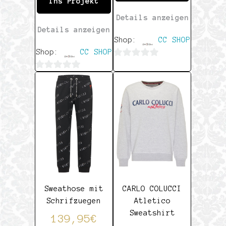
Ins Projekt
Details anzeigen
Details anzeigen
Shop:
CC SHOP
Shop:
CC SHOP
0
0
von
von
5
5
Sweathose mit
CARLO COLUCCI
Schrifzuegen
Atletico
Sweatshirt
139,95
€