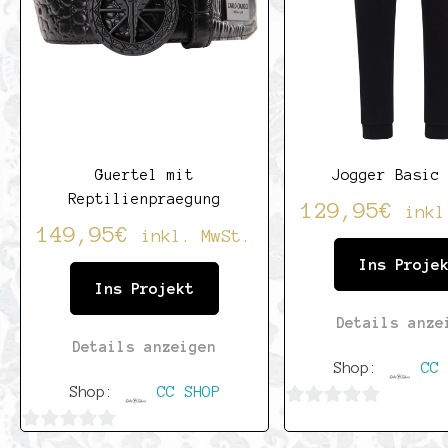
Guertel mit
Jogger Basic
Reptilienpraegung
129,95
€
inkl
149,95
€
inkl. MwSt.
Ins Proje
Ins Projekt
Details anze
Details anzeigen
Shop:
CC 
Shop:
CC SHOP
0
0
von