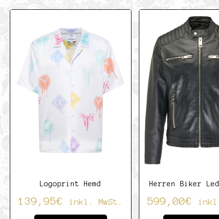
von
5
5
Logoprint Hemd
Herren Biker Le
139,95
€
599,00
€
inkl. MwSt.
inkl