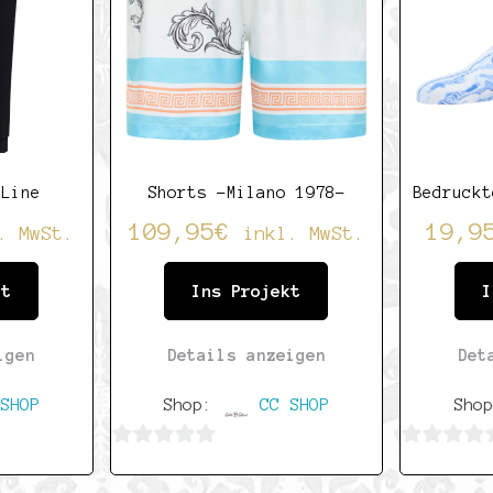
 Line
Shorts -Milano 1978-
Bedruckt
109,95
€
19,9
. MwSt.
inkl. MwSt.
kt
Ins Projekt
I
igen
Details anzeigen
Det
SHOP
Shop:
CC SHOP
Sho
0
0
von
von