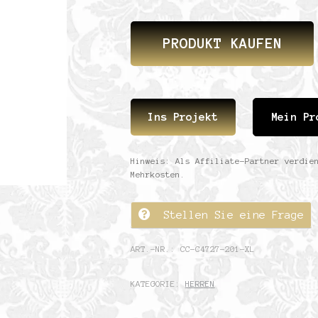
PRODUKT KAUFEN
Ins Projekt
Mein Pr
Hinweis: Als Affiliate-Partner verdie
Mehrkosten.
Stellen Sie eine Frage
ART.-NR.:
CC-C4727-201-XL
KATEGORIE:
HERREN