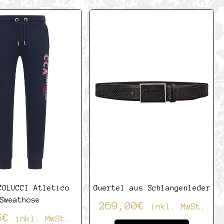
5
COLUCCI Atletico
Guertel aus Schlangenleder
Sweathose
269,00
€
inkl. MwSt.
5
€
inkl. MwSt.