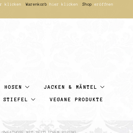
r klicken
Warenkorb
hier klicken
Shop
eröffnen
HOSEN
JACKEN & MÄNTEL
 STIEFEL
VEGANE PRODUKTE
 SWEATHOSE MIT SEITLICHEM PIPING