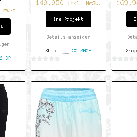
149,95
€
169,9
inkl. MwSt.
. MwSt.
Ins Projekt
I
kt
Details anzeigen
Det
igen
Shop:
CC SHOP
Sho
SHOP
0
0
von
von
5
5