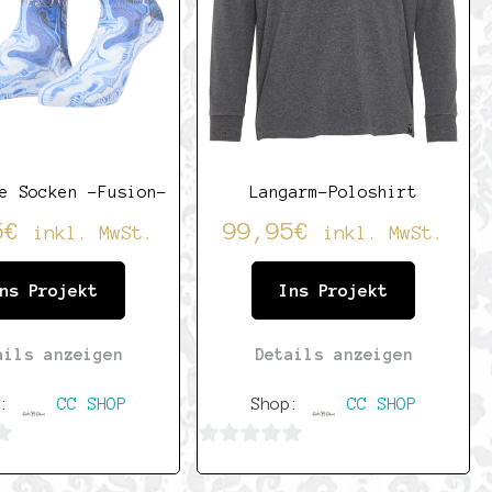
e Socken -Fusion-
Langarm-Poloshirt
5
€
99,95
€
inkl. MwSt.
inkl. MwSt.
ns Projekt
Ins Projekt
ails anzeigen
Details anzeigen
p:
CC SHOP
Shop:
CC SHOP
0
von