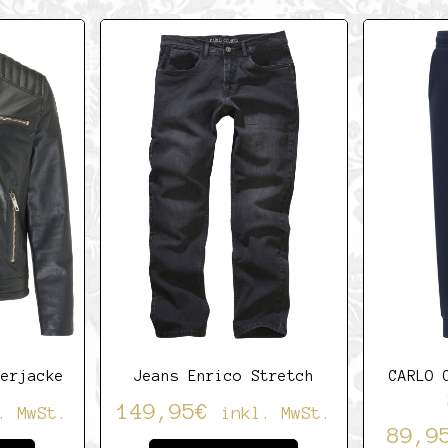
5
5
derjacke
Jeans Enrico Stretch
CARLO 
149,95
€
. MwSt.
inkl. MwSt.
89,9