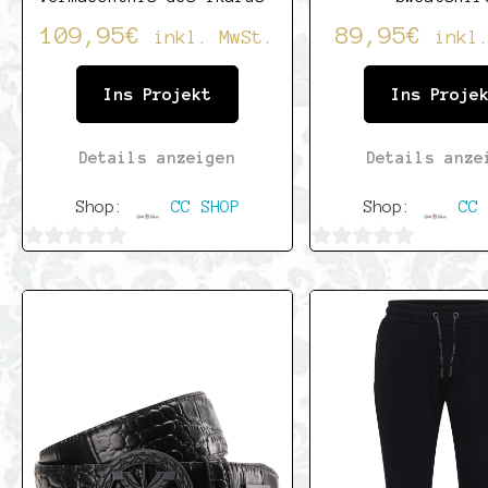
109,95
€
89,95
€
inkl. MwSt.
inkl
Ins Projekt
Ins Proje
Details anzeigen
Details anze
Shop:
CC SHOP
Shop:
CC 
0
0
von
von
5
5