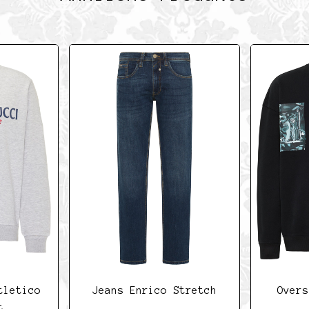
tletico
Jeans Enrico Stretch
Overs
t