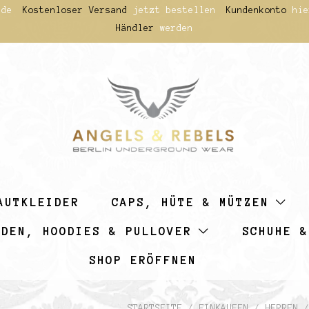
.de
Kostenloser Versand
jetzt bestellen
Kundenkonto
hie
Händler
werden
AUTKLEIDER
CAPS, HÜTE & MÜTZEN
MDEN, HOODIES & PULLOVER
SCHUHE &
SHOP ERÖFFNEN
STARTSEITE
/
EINKAUFEN
/
HERREN
/