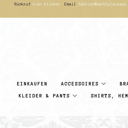
Zum
Rückruf
hier klicken
Email
fashion@marktplatzapp
Inhalt
springen
EINKAUFEN
ACCESSOIRES
BR
KLEIDER & PANTS
SHIRTS, HE