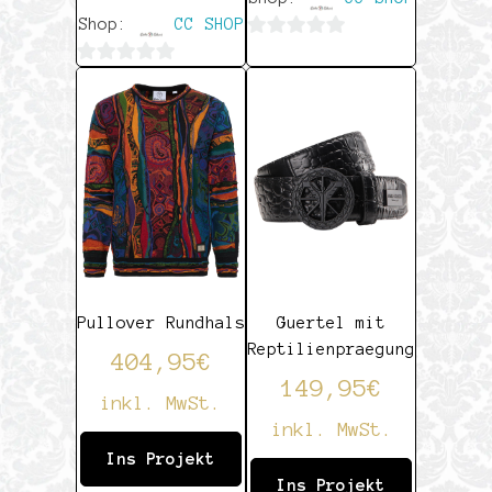
Shop:
CC SHOP
0
0
von
von
5
5
Pullover Rundhals
Guertel mit
Reptilienpraegung
404,95
€
149,95
€
inkl. MwSt.
inkl. MwSt.
Ins Projekt
Ins Projekt