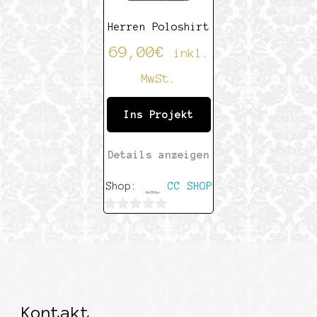
Herren Poloshirt
69,00
€
inkl.
MwSt.
Ins Projekt
Details anzeigen
Shop:
CC SHOP
0
von
5
Kontakt