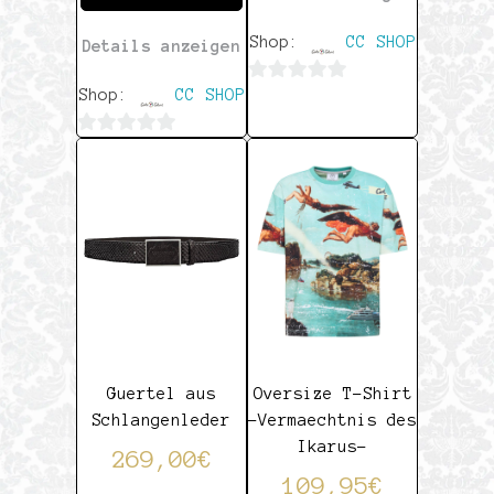
Shop:
CC SHOP
Details anzeigen
Shop:
CC SHOP
0
von
0
5
von
5
Guertel aus
Oversize T-Shirt
Schlangenleder
-Vermaechtnis des
Ikarus-
269,00
€
109,95
€