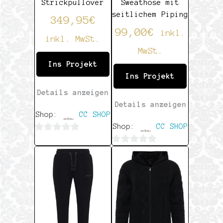
Strickpullover
Sweathose mit
seitlichem Piping
349,95
€
99,00
€
inkl.
inkl. MwSt.
MwSt.
Ins Projekt
Ins Projekt
Details anzeigen
Details anzeigen
Shop:
CC SHOP
Shop:
CC SHOP
0
0
von
von
5
5